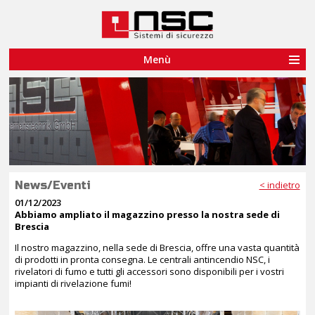
Notice
: session_start(): A session had already been started - ignoring in
/var/www/vhost/www.nsc-sistemisicurezza.it/htdocs/script-
head.php
on line
2
Menù
Le tue preferenze relative alla privacy
Informativa sulla raccolta
News/Eventi
< indietro
01/12/2023
Abbiamo ampliato il magazzino presso la nostra sede di
Brescia
Il nostro magazzino, nella sede di Brescia, offre una vasta quantità
di prodotti in pronta consegna. Le centrali antincendio NSC, i
rivelatori di fumo e tutti gli accessori sono disponibili per i vostri
impianti di rivelazione fumi!