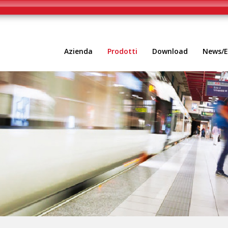
iva sulla raccolta
Le tue preferenze relative alla priva
Azienda
Prodotti
Download
News/E