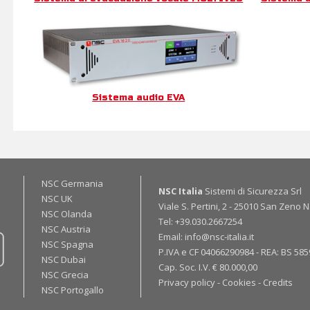
Sistema audio EVA
NSC Germania
NSC Italia
Sistemi di Sicurezza Srl
NSC UK
Viale S. Pertini, 2
-
25010
San Zeno Na
NSC Olanda
Tel:
+39.030.2667254
NSC Austria
Email:
info@nsc-italia.it
NSC Spagna
P.IVA e CF 04066290984 - REA: BS 58
NSC Dubai
Cap. Soc. I.V. € 80.000,00
NSC Grecia
Privacy policy
-
Cookies
-
Credits
NSC Portogallo