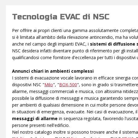
Tecnologia EVAC di NSC
Per offrire ai propri clienti una gamma assolutamente completa 
si è limitata all'ambito della rilevazione antincendio, ma ha vol
anche nel campo degli impianti EVAC, i
sistemi di diffusione
NSC desidera infatti diventare punto di riferimento per gli install
qualificandosi come fornitore d'eccellenza per tutti i dispositivi u
Annunci chiari in ambienti complessi
I sistemi di evacuazione vocale lavorano in efficace sinergia con 
dispositivi NSC "
Milo
", "
BOX-500
", sono in grado si trasmetter
allarme, messaggi commerciali e musica, con altissima nitidez
possibile la diffusione di messaggi e musica garantendo sempre
per ambienti di qualsiasi dimensione in cui molte persone devo
in situazioni di emergenza, evacuate. Nei casi di evacuazione, il
messaggi di allarme
in sequenza regolata, favorendo l'uscita 
persone presenti nell'edificio.
Nel nostro catalogo inoltre si possono trovare anche il sistem