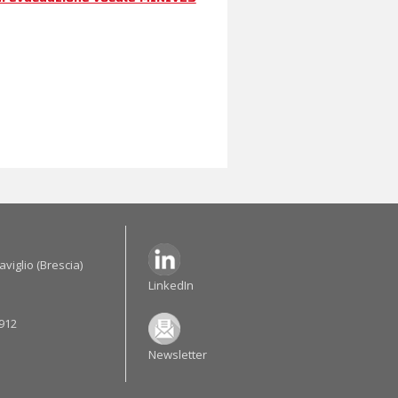
viglio (
Brescia
)
LinkedIn
5912
Newsletter