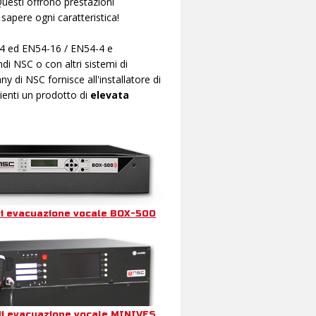
Questi offrono prestazioni
r sapere ogni caratteristica!
3-4 ed EN54-16 / EN54-4 e
di NSC o con altri sistemi di
 di NSC fornisce all'installatore di
lienti un prodotto di
elevata
i evacuazione vocale BOX-500
i evacuazione vocale MINIVES