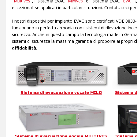
"
Multives
", il sistema EVAC "
Minives
" e il sistema EVAC "
EVA
". 
eccezionali se applicati in particolari situazioni. Contattateci pe
I nostri dispositivi per impianto EVAC sono certificati VDE 083
funzionano in perfetta armonia con i sistemi di rilevazione incen
sicurezza. Anche in questo campo la tecnologia made in Germany
sistemi di sicurezza la massima garanzia di proporre ai propri c
affidabilità
.
Sistema di evacuazione vocale MILO
Sistema d
Sistema di evacuazione vocale MULTIVES
Sistema d