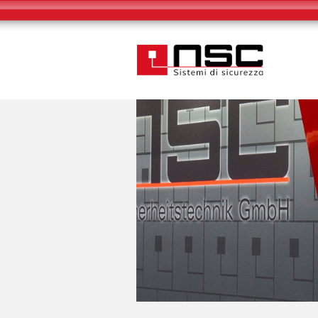
Notice
: session_start(): A session had already been started - ignorin
Informat