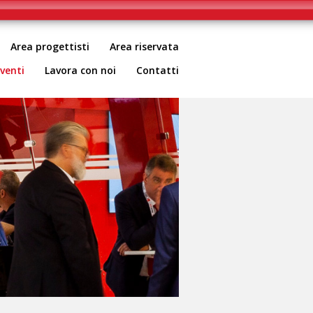
pt-head.php
on line
2
Area progettisti
Area riservata
cy
venti
Lavora con noi
Contatti