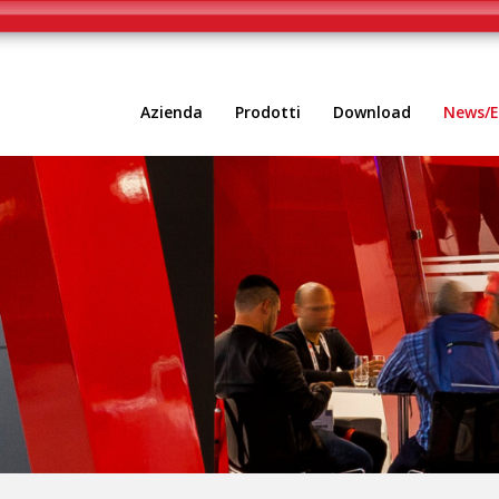
g in
/var/www/vhost/www.nsc-sistemisicurezza.it/htdocs/scri
iva sulla raccolta
Le tue preferenze relative alla priva
Azienda
Prodotti
Download
News/E